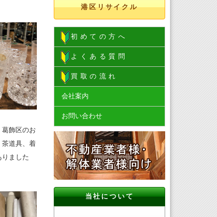
港区リサイクル
初めての方へ
よくある質問
買取の流れ
会社案内
お問い合わせ
。葛飾区のお
、茶道具、着
ありました
当社について