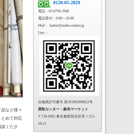
0120-05-2829
電話：03-6766-3946
電話受付：9:00～20:00
Mail：
kaitori@azabu-market.jp
Line：
古物商許可番号 第301092008022号
買取センター・麻布マーケット
ド品など様々
〒158-0082 東京都世田谷区等々力3-
まとめて対応
16-21
相談くださ