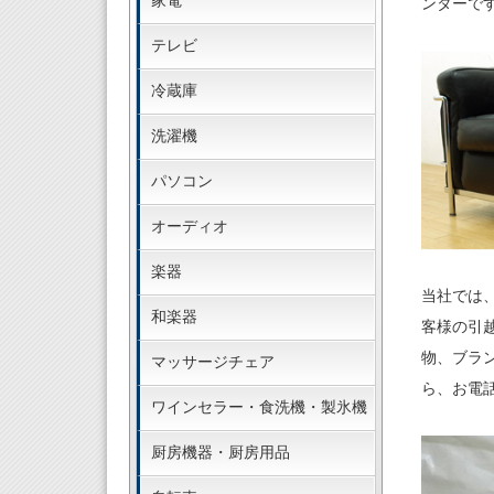
家電
ンターで
テレビ
冷蔵庫
洗濯機
パソコン
オーディオ
楽器
当社では
和楽器
客様の引
物、ブラ
マッサージチェア
ら、お電
ワインセラー・食洗機・製氷機
厨房機器・厨房用品