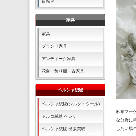
自転車
家具
家具
ブランド家具
アンティーク家具
花台・飾り棚・古家具
ペルシャ絨毯
ペルシャ絨毯(シルク・ウール)
麻布マー
トルコ絨毯 ヘレケ
な分野に
したい場
ペルシャ絨毯 出張買取