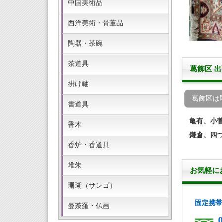
中国美術品
西洋美術・骨董品
陶器・茶碗
茶道具
葛飾区 
掛け軸
葛飾区は
書道具
亀有、小
香木
鎌倉、四
香炉・香道具
堆朱
お気軽に
珊瑚（サンゴ）
固定携
曼荼羅・仏画