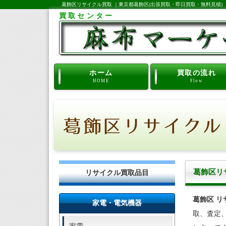
葛飾区リサイクル買取 ｜東京都葛飾区(出張買取・即日買取・無料見積)
買取センター
ホーム
買取の流れ
HOME
Flow
葛飾区リ
リサイクル買取品目
葛飾区 リ
家電・電気機器
取、査定