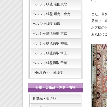
い。
ペルシャ絨毯 宅配買取
ペルシャ絨毯 鑑定・査定
また、葛
見積り・
ペルシャ絨毯 買取
お客様の
ペルシャ絨毯買取 東京
お気軽に
ペルシャ絨毯買取 神奈川
ペルシャ絨毯買取 埼玉
ペルシャ絨毯買取 千葉
中国段通・中国絨毯
骨董・美術品・陶器・着物
骨董品・美術品