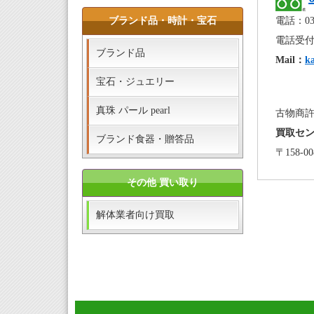
電話：03-
ブランド品・時計・宝石
電話受付：
ブランド品
Mail：
k
宝石・ジュエリー
真珠 パール pearl
古物商許可
買取セ
ブランド食器・贈答品
〒158-
その他 買い取り
解体業者向け買取