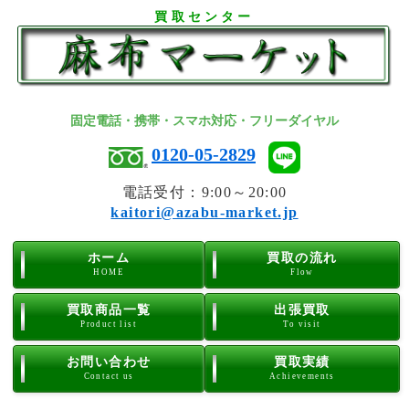
買取センター
固定電話・携帯・スマホ対応・フリーダイヤル
0120-05-2829
電話受付：9:00～20:00
kaitori@azabu-market.jp
ホーム
買取の流れ
HOME
Flow
買取商品一覧
出張買取
Product list
To visit
お問い合わせ
買取実績
Contact us
Achievements