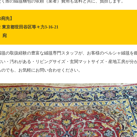
だく際の絨毯梱包の依頼（業者）費用も送料と共に、負担します。
の宛先】
082 東京都世田谷区等々力3-16-21
 宛
絨毯の取扱経験の豊富な絨毯専門スタッフが、お客様のペルシャ絨毯を
古い・汚れがある・リビングサイズ・玄関マットサイズ・産地工房が分
ものでも、お気軽にお問い合わせください。