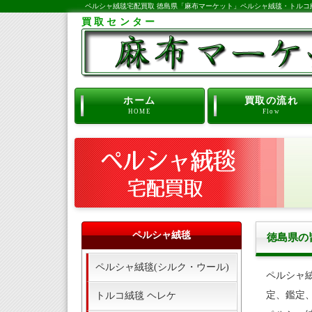
ペルシャ絨毯宅配買取 徳島県「麻布マーケット」ペルシャ絨毯・トルコ
買取センター
ホーム
買取の流れ
HOME
Flow
ペルシャ絨毯
徳島県の
ペルシャ絨毯(シルク・ウール)
ペルシャ
定、鑑定
トルコ絨毯 ヘレケ