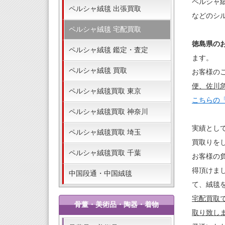
ペルシャ
ペルシャ絨毯 出張買取
などのシ
ペルシャ絨毯 宅配買取
徳島県の
ペルシャ絨毯 鑑定・査定
ます。
ペルシャ絨毯 買取
お客様の
便、佐川
ペルシャ絨毯買取 東京
こちらの
ペルシャ絨毯買取 神奈川
実績とし
ペルシャ絨毯買取 埼玉
買取りを
ペルシャ絨毯買取 千葉
お客様の
得頂けま
中国段通・中国絨毯
て、絨毯
宅配買取
骨董・美術品・陶器・着物
取り致し