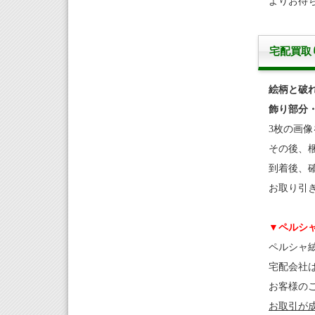
よりお待
宅配買取
絵柄と破
飾り部分
3枚の画像
その後、
到着後、
お取り引
▼ペルシ
ペルシャ
宅配会社
お客様の
お取引が