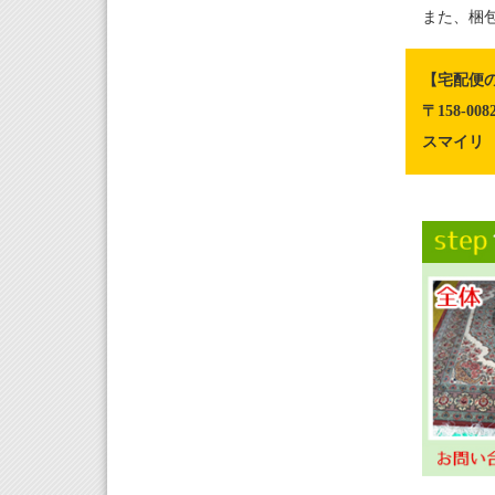
また、梱
【宅配便
〒158-0
スマイリ