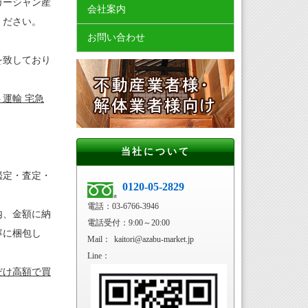
カーシャン産
会社案内
ください。
お問い合わせ
を致しており
ト運輸 宅急
当社について
鑑定・査定・
0120-05-2829
電話：03-6766-3946
内、金額に納
電話受付：9:00～20:00
寧に梱包し
Mail：
kaitori@azabu-market.jp
Line：
だけ高額で買