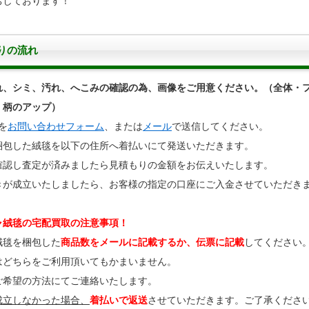
ちしております！
りの流れ
れ、シミ、汚れ、へこみの確認の為、画像をご用意ください。（全体・
・柄のアップ）
を
お問い合わせフォーム
、または
メール
で送信してください。
梱包した絨毯を以下の住所へ着払いにて発送いただきます。
確認し査定が済みましたら見積もりの金額をお伝えいたします。
きが成立いたしましたら、お客様の指定の口座にご入金させていただき
ャ絨毯の宅配買取の注意事項！
絨毯を梱包した
商品数をメールに記載するか、伝票に記載
してください
はどちらをご利用頂いてもかまいません。
ご希望の方法にてご連絡いたします。
成立しなかった場合、
着払いで返送
させていただきます。ご了承くださ