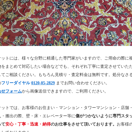
ケットには、様々な分野に精通した専門家がいますので、ご用命の際に
物をまとめて対応したい場合などでも、それぞれ丁寧に査定させていた
してご相談ください。もちろん見積り・査定料金は無料です。処分なさ
の
フリーダイヤル
0120-05-2829
までお問い合わせください。
わせフォーム
から画像送信できますので、ご利用ください。
ケットでは、お客様のお住まい・マンション・タワーマンション・店舗
入・搬出の際、壁・床・エレベーター等に
傷がつかないように専門スタ
って
安心・丁寧・迅速・納得
のお仕事をさせて頂いております。
お客様