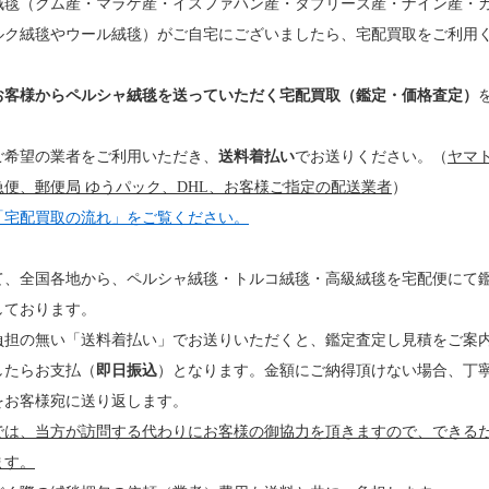
絨毯（クム産・マラゲ産・イスファハン産・タブリーズ産・ナイン産・
ルク絨毯やウール絨毯）がご自宅にございましたら、宅配買取をご利用
お客様からペルシャ絨毯を送っていただく宅配買取（鑑定・価格査定）
ご希望の業者をご利用いただき、
送料着払い
でお送りください。（
ヤマ
急便、郵便局 ゆうパック、DHL、お客様ご指定の配送業者
）
「宅配買取の流れ」をご覧ください。
て、全国各地から、ペルシャ絨毯・トルコ絨毯・高級絨毯を宅配便にて
しております。
負担の無い「送料着払い」でお送りいただくと、鑑定査定し見積をご案
したらお支払（
即日振込
）となります。金額にご納得頂けない場合、丁
をお客様宛に送り返します。
では、当方が訪問する代わりにお客様の御協力を頂きますので、できる
ます。