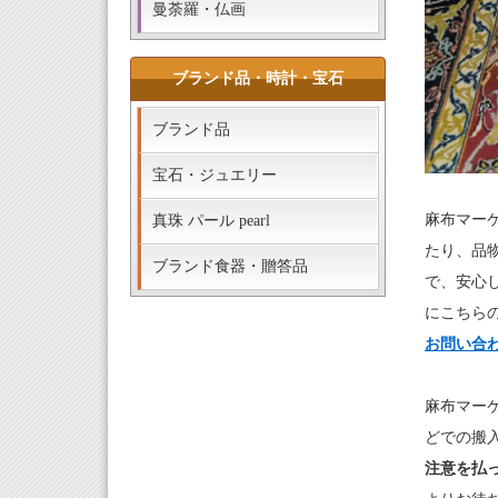
曼荼羅・仏画
ブランド品・時計・宝石
ブランド品
宝石・ジュエリー
麻布マー
真珠 パール pearl
たり、品
ブランド食器・贈答品
で、安心
にこちら
お問い合
麻布マー
どでの搬
注意を払