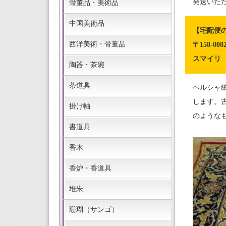
発送いた
骨董品・美術品
中国美術品
【宅配便
西洋美術・骨董品
〒158-0
スマイリ
陶器・茶碗
茶道具
ペルシャ
します。
掛け軸
のような
書道具
香木
香炉・香道具
堆朱
珊瑚（サンゴ）