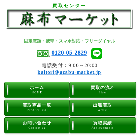
買取センター
固定電話・携帯・スマホ対応・フリーダイヤル
0120-05-2829
電話受付：9:00～20:00
kaitori@azabu-market.jp
ホーム
買取の流れ
HOME
Flow
買取商品一覧
出張買取
Product list
To visit
お問い合わせ
買取実績
Contact us
Achievements