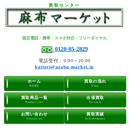
買取センター
固定電話・携帯・スマホ対応・フリーダイヤル
0120-05-2829
電話受付：9:00～20:00
kaitori@azabu-market.jp
ホーム
買取の流れ
HOME
Flow
買取商品一覧
出張買取
Product list
To visit
お問い合わせ
買取実績
Contact us
Achievements