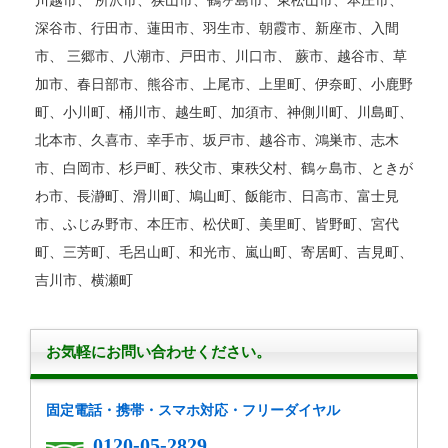
川越市、 所沢市、狭山市、鶴ヶ島市、東松山市、本庄市、
深谷市、行田市、蓮田市、羽生市、朝霞市、新座市、入間
市、 三郷市、八潮市、戸田市、川口市、 蕨市、越谷市、草
加市、春日部市、熊谷市、上尾市、上里町、伊奈町、小鹿野
町、小川町、桶川市、越生町、加須市、神側川町、川島町、
北本市、久喜市、幸手市、坂戸市、越谷市、鴻巣市、志木
市、白岡市、杉戸町、秩父市、東秩父村、鶴ヶ島市、ときが
わ市、長瀞町、滑川町、鳩山町、飯能市、日高市、富士見
市、ふじみ野市、本圧市、松伏町、美里町、皆野町、宮代
町、三芳町、毛呂山町、和光市、嵐山町、寄居町、吉見町、
吉川市、横瀬町
お気軽にお問い合わせください。
固定電話・携帯・スマホ対応・フリーダイヤル
0120-05-2829