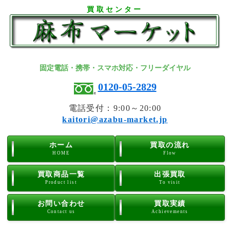
買取センター
固定電話・携帯・スマホ対応・フリーダイヤル
0120-05-2829
電話受付：9:00～20:00
kaitori@azabu-market.jp
ホーム
買取の流れ
HOME
Flow
買取商品一覧
出張買取
Product list
To visit
お問い合わせ
買取実績
Contact us
Achievements